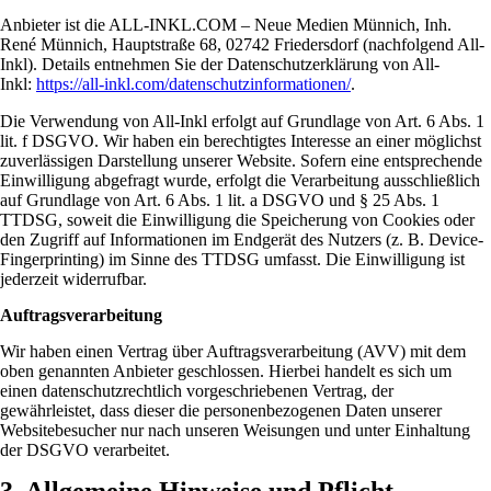
Anbieter ist die ALL-INKL.COM – Neue Medien Münnich, Inh.
René Münnich, Hauptstraße 68, 02742 Friedersdorf (nachfolgend All-
Inkl). Details entnehmen Sie der Datenschutzerklärung von All-
Inkl:
https://all-inkl.com/datenschutzinformationen/
.
Die Verwendung von All-Inkl erfolgt auf Grundlage von Art. 6 Abs. 1
lit. f DSGVO. Wir haben ein berechtigtes Interesse an einer möglichst
zuverlässigen Darstellung unserer Website. Sofern eine entsprechende
Einwilligung abgefragt wurde, erfolgt die Verarbeitung ausschließlich
auf Grundlage von Art. 6 Abs. 1 lit. a DSGVO und § 25 Abs. 1
TTDSG, soweit die Einwilligung die Speicherung von Cookies oder
den Zugriff auf Informationen im Endgerät des Nutzers (z. B. Device-
Fingerprinting) im Sinne des TTDSG umfasst. Die Einwilligung ist
jederzeit widerrufbar.
Auftragsverarbeitung
Wir haben einen Vertrag über Auftragsverarbeitung (AVV) mit dem
oben genannten Anbieter geschlossen. Hierbei handelt es sich um
einen datenschutzrechtlich vorgeschriebenen Vertrag, der
gewährleistet, dass dieser die personenbezogenen Daten unserer
Websitebesucher nur nach unseren Weisungen und unter Einhaltung
der DSGVO verarbeitet.
3. Allgemeine Hinweise und Pflicht­