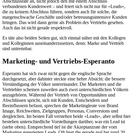
Abschlussrate an, nicht jedoch den mit einem Abschluss
verbundenen Kundenwert – und feiert sich nicht nur für «Leads»,
die zu keinem Abschluss führen, sondern auch für solche, die
margenschwache Geschäfte und/oder betreuungsintensive Kunden
bringen. Das wird dann gerne als Problem des Vertriebs gesehen.
Auch das ist nicht gerade respektvoll.
Es täte also beiden Seiten gut, sich einmal näher mit den Kollegen
und Kolleginnen auseinanderzusetzen, denn: Marke und Vertrieb
sind untrennbar.
Marketing- und Vertriebs-Esperanto
Esperanto hat sich zwar nicht gegen die englische Sprache
durchgesetzt, aber dahinter steckte eine hehre Absicht: die bessere
Verständigung der Völker untereinander. Die Marketers und die
Vertriebler scheinen zuweilen auch zwei unterschiedlichen Völkern
anzugehören. Während der Vertrieb von Opportunitäten und
Abschlüssen spricht, sich mit Kunden, Entscheidern und
Beeinflussern befasst, sprechen die Marketingleute von Brand
Image, Reichweiten, Zielgruppen, Personas, Conversions und
dergleichen. Im besten Fall verstehen beide «Leads», aber selbst hier
bestehen unterschiedliche Vorstellungen darüber, was ein Lead ist
(siehe oben). Entsprechend tief ist die Akzeptanzrate der vom
Marketing generierten Leads. Oft liegt die gerade mal bei rund 20